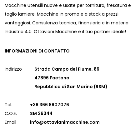
Macchine utensili nuove e usate per tornitura, fresatura e
la
taglio lamiere. Macchine in promo e a stock a prezzi
gamma
vantaggiosi. Consulenza tecnica, finanziaria e in materia
di
Industria 4.0. Ottaviani Macchine è il tuo partner ideale!
fornitori
di
INFORMAZIONI DI CONTATTO
pagamento
offerti
Indirizzo
Strada Campo del Fiume, 86
in
47896 Faetano
qualsiasi
Repubblica di San Marino (RSM)
sito
di
Tel.
+39 366 8907076
casinò
C.O.E.
SM 26344
è
Email
info@ottavianimacchine.com
una
cosa