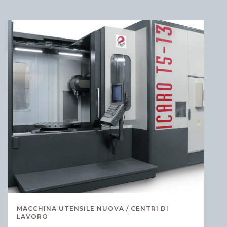
e
frustrazione
Visita
qualsiasi
rispettabile
Casinò
NextGen
Gaming,
e
si
può
avere
un
andare
MACCHINA UTENSILE NUOVA / CENTRI DI
LAVORO
a