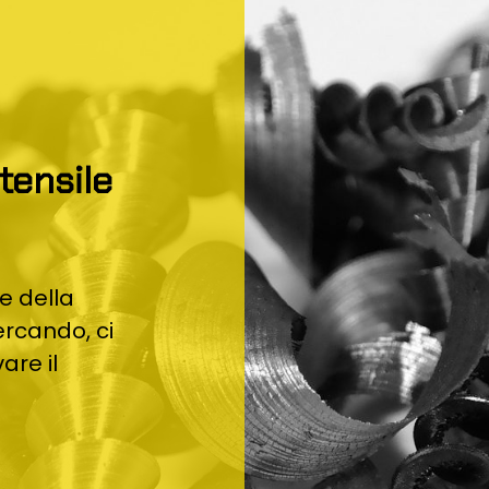
tensile
he della
ercando, ci
are il