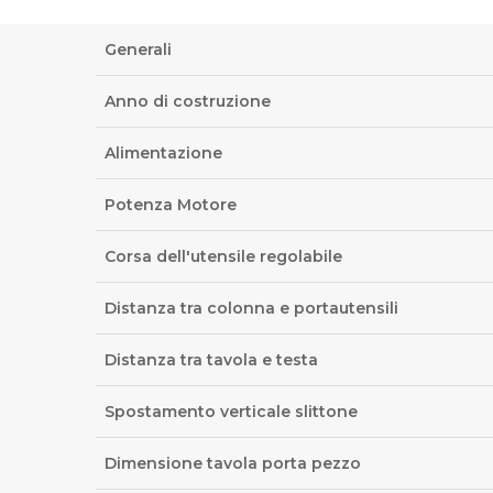
tra
7
Generali
pm
Anno di costruzione
e
11
Alimentazione
pm
Potenza Motore
(notti
indiane),
Corsa dell'utensile regolabile
quindi
il
Distanza tra colonna e portautensili
pomeriggio
Distanza tra tavola e testa
in
Europa
Spostamento verticale slittone
e
Dimensione tavola porta pezzo
le