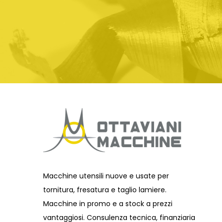
Highroller
Casino
e
Casino
Room
è
un
programma
di
affiliazione
di
casinò
Macchine utensili nuove e usate per
noto
tornitura, fresatura e taglio lamiere.
come
Macchine in promo e a stock a prezzi
Ellmount
vantaggiosi. Consulenza tecnica, finanziaria