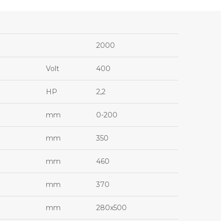
2000
Volt
400
HP
2,2
mm
0-200
mm
350
mm
460
mm
370
mm
280x500