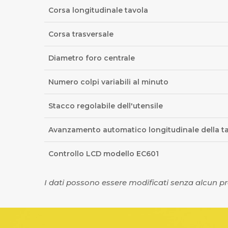
mattine
Corsa longitudinale tavola
in
Corsa trasversale
America
sono
Diametro foro centrale
il
Numero colpi variabili al minuto
momento
migliore
Stacco regolabile dell'utensile
per
giocare.
Avanzamento automatico longitudinale della t
Casino
Controllo LCD modello EC601
online
Neteller
I dati possono essere modificati senza alcun p
app
mobile:
la