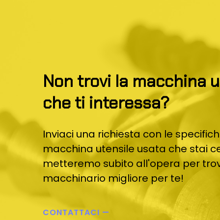
truffa
digitale
che
nessuno
vuole
Non trovi la macchina u
ammettere
-
che ti interessa?
Il
potere
Inviaci una richiesta con le specific
di
macchina utensile usata che stai c
marketing
metteremo subito all'opera per trov
dietro
macchinario migliore per te!
l'enorme
successo
CONTATTACI —
di