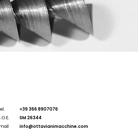
el.
+39 366 8907076
.O.E.
SM 26344
mail
info@ottavianimacchine.com