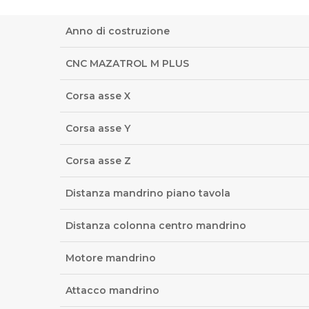
dietro
le
Anno di costruzione
promesse
CNC MAZATROL M PLUS
lucide
-
Corsa asse X
Una
Corsa asse Y
volta
firmati
Corsa asse Z
i
documenti
Distanza mandrino piano tavola
e
Distanza colonna centro mandrino
ti
iscrivi
Motore mandrino
al
Attacco mandrino
programma,