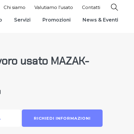
Chi siamo
Valutiamo l’usato
Contatti
o
Servizi
Promozioni
News & Eventi
avoro usato MAZAK-
O
A
RICHIEDI INFORMAZIONI