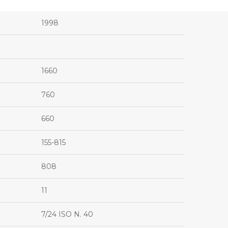
1998
1660
760
660
155-815
808
11
7/24 ISO N. 40