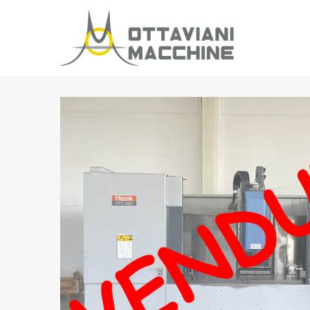
Tutto
slot
Casino
online
certificati:
l’illusoria
sicurezza
che
paga
solo
per
il
loro
marketing
:
I