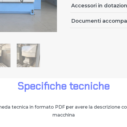
Accessori in dotazio
Documenti accompa
Specifiche tecniche
cheda tecnica in formato PDF per avere la descrizione c
macchina