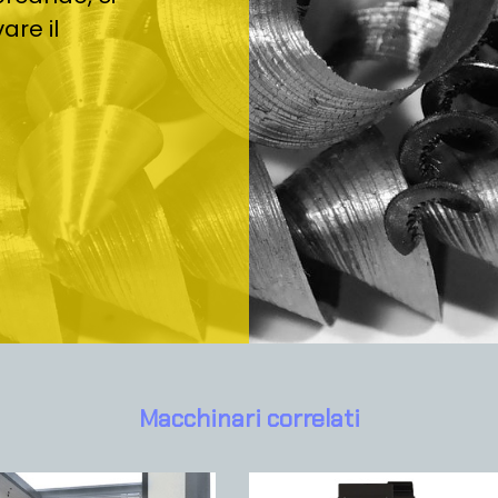
are il
Macchinari correlati