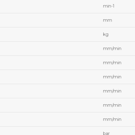
min-1
mm
kg
mm/min
mm/min
mm/min
mm/min
mm/min
mm/min
bar