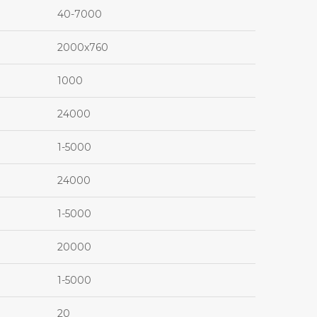
40-7000
2000x760
1000
24000
1-5000
24000
1-5000
20000
1-5000
20