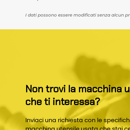
Lista
slot
I dati possono essere modificati senza alcun p
online
con
bonus
senza
deposito
aggiornata:
la
truffa
Non trovi la macchina u
più
che ti interessa?
elegante
del
2024
:
Inviaci una richiesta con le specific
Secondo
macchina utensile usata che stai c