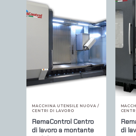
Casino
vincita
Casino
adm
con
postepay:
il
trucco
di
marketing
che
non
funziona
Per
fornire
la
MACCHINA UTENSILE NUOVA /
MACCH
presentazione
CENTRI DI LAVORO
CENTR
ottimale
del
RemaControl Centro
Rema
gioco
di lavoro a montante
di la
sugli