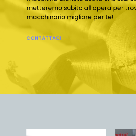
il
metteremo subito all'opera per trov
numero
macchinario migliore per te!
di
giocatori
CONTATTACI —
che
lo
cercano,
Summer
Bliss
non
è
una
slot
molto
popolare.