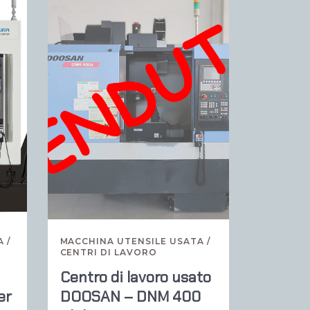
 /
MACCHINA UTENSILE USATA /
CENTRI DI LAVORO
Centro di lavoro usato
er
DOOSAN – DNM 400